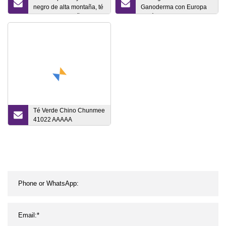
negro de alta montaña, té
Ganoderma con Europa
negro de montaña Wuyi,
Orgánico
té suelto saludable de
belleza
Té Verde Chino Chunmee
41022 AAAAA