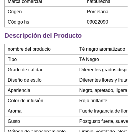
Marca comercial
natpurecha
Origen
Porcelana
Código hs
09022090
Descripción del Producto
nombre del producto
Té negro aromatizado
Tipo
Té Negro
Grado de calidad
Diferentes grados dispon
Diseño de estilo
Diferentes flores y frutas
Apariencia
Negro, apretado, ligerame
Color de infusión
Rojo brillante
Aroma
Fuerte fragancia de flores
Gusto
Postgusto fuerte, suave y
Método de almacenamiento
Limpio, ventilado, alejado