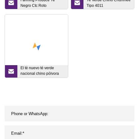
Fanning Produce Té
Té Verde Chino Chunmee
Negro Ctc Roto
Tipo 4011
El té nuevo té verde
nacional chino pólvora
9775 bolsas de embalaje