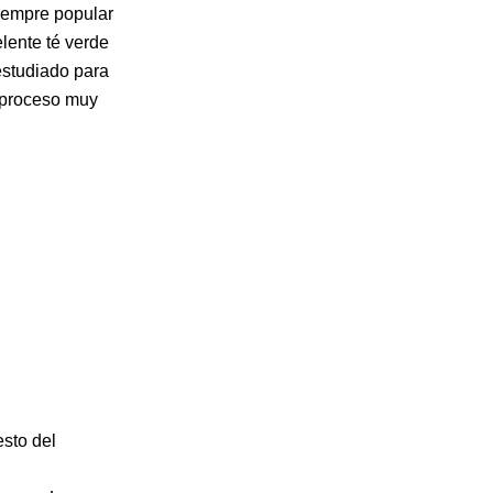
siempre popular
elente té verde
estudiado para
n proceso muy
esto del