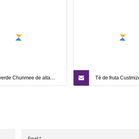
verde Chunmee de alta
Té de fruta Custmi
idad con diferentes grados
Osmanthus mezcla
bolsa de té triangu
té con sabor Oolon