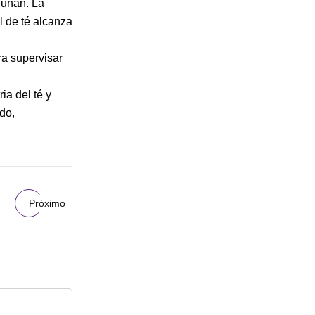
Hunan. La
l de té alcanza
ra supervisar
ia del té y
do,
Próximo