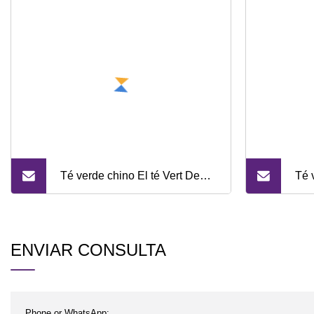
Té verde chino El té Vert De
Té 
Chine Extra Chunmee para
cal
África
ENVIAR CONSULTA