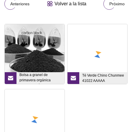
Volver a la lista
Anteriores
Próximo
Bolsa a granel de
Té Verde Chino Chunmee
primavera orgánica
41022 AAAAA
saludable, té hecho a
mano, té negro de hojas
sueltas, té chino